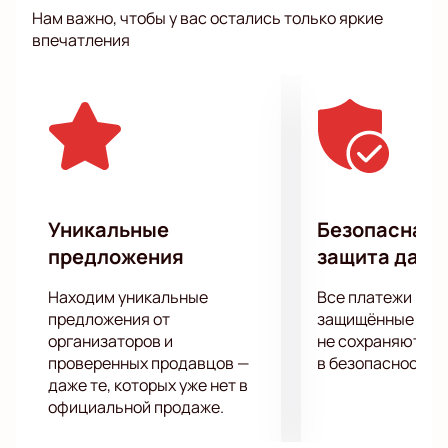
рассказывают о том, что их не устраивает в
Нам важно, чтобы у вас остались только яркие
отношениях, и смешно шутят над этим. Они также
впечатления
высмеивают стереотипы семейной жизни, которые
долгое время были укоренены в нашем обществе.
Шоу «Женский стендап» — это возможность
увидеть и услышать настоящих смешных женщин,
которые не боятся говорить правду.
Мероприятие пройдет в ДК «Яуза», которая
является одной из самых популярных площадок в
городе. Мы гарантируем удобство и безопасность
Уникальные
Безопасная 
при покупке билетов на нашем сайте.
Купить
предложения
защита данн
билеты на шоу «Женский стендап»
в ДК
«Яуза» можно прямо сейчас.
Находим уникальные
Все платежи про
предложения от
защищённые шлю
организаторов и
не сохраняются 
проверенных продавцов —
в безопасности.
даже те, которых уже нет в
официальной продаже.