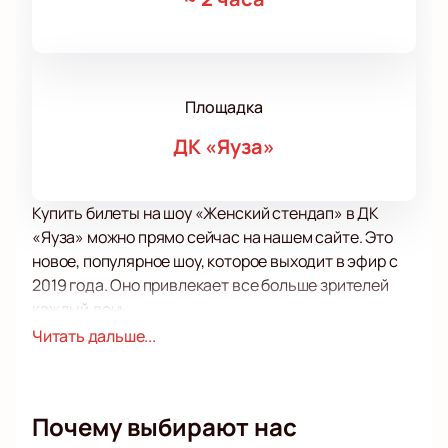
Площадка
ДК «Яуза»
Купить билеты на шоу «Женский стендап» в ДК
«Яуза» можно прямо сейчас на нашем сайте. Это
новое, популярное шоу, которое выходит в эфир с
2019 года. Оно привлекает все больше зрителей
каждый день.
Что делает его особенным? Все просто — только
Читать дальше...
женщины выступают на сцене. Но это не значит, что
они говорят только о женщинах. Женский юмор
может быть шокирующим, и наши участницы не
Почему выбирают нас
стесняются об этом. Они откровенно