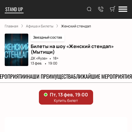
STAND UP
Главная
Афиша и Билеты
Женский стендап
Звездный состав
Билеты на шоу «Женский стендап»
(Мытищи)
ДК «Яуза»
18+
13 фев.
19:00
МЕРОПРИЯТИИ
НАШИ ПРЕИМУЩЕСТВА
БЛИЖАЙШИЕ МЕРОПРИЯТИЯ