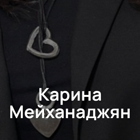
Карина
Мейханаджян