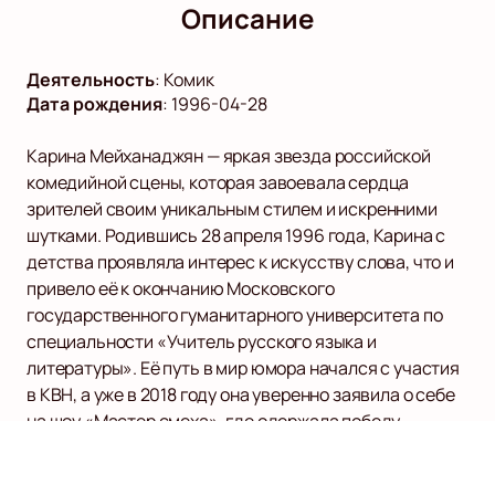
Описание
Деятельность
:
Комик
Дата рождения
:
1996-04-28
Карина Мейханаджян — яркая звезда российской
комедийной сцены, которая завоевала сердца
зрителей своим уникальным стилем и искренними
шутками. Родившись 28 апреля 1996 года, Карина с
детства проявляла интерес к искусству слова, что и
привело её к окончанию Московского
государственного гуманитарного университета по
специальности «Учитель русского языка и
литературы». Её путь в мир юмора начался с участия
в КВН, а уже в 2018 году она уверенно заявила о себе
на шоу «Мастер смеха», где одержала победу.
Карина известна своим участием в проекте
«Женский стендап» на ТНТ, где она делится