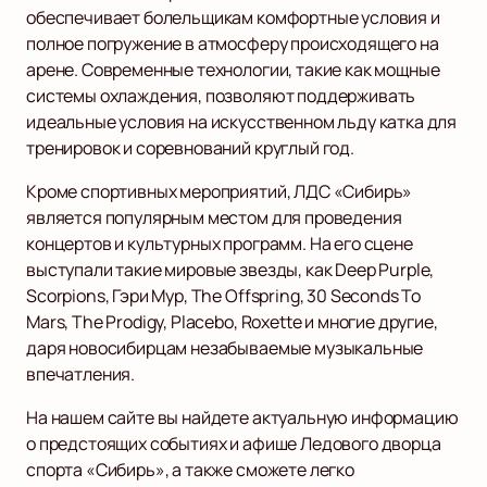
обеспечивает болельщикам комфортные условия и
полное погружение в атмосферу происходящего на
арене. Современные технологии, такие как мощные
системы охлаждения, позволяют поддерживать
идеальные условия на искусственном льду катка для
тренировок и соревнований круглый год.
Кроме спортивных мероприятий, ЛДС «Сибирь»
является популярным местом для проведения
концертов и культурных программ. На его сцене
выступали такие мировые звезды, как Deep Purple,
Scorpions, Гэри Мур, The Offspring, 30 Seconds To
Mars, The Prodigy, Placebo, Roxette и многие другие,
даря новосибирцам незабываемые музыкальные
впечатления.
На нашем сайте вы найдете актуальную информацию
о предстоящих событиях и афише Ледового дворца
спорта «Сибирь», а также сможете легко