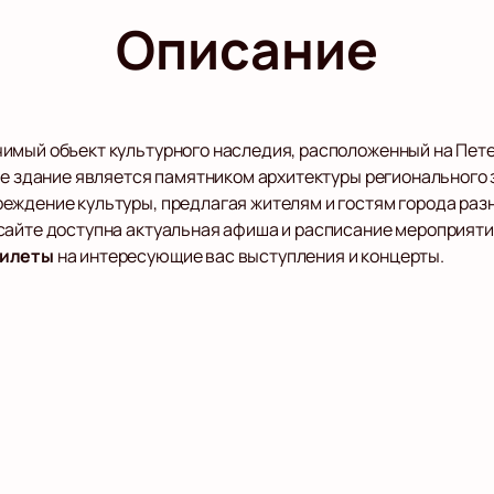
Описание
имый объект культурного наследия, расположенный на Пете
ное здание является памятником архитектуры регионального
еждение культуры, предлагая жителям и гостям города раз
сайте доступна актуальная афиша и расписание мероприяти
билеты
на интересующие вас выступления и концерты.