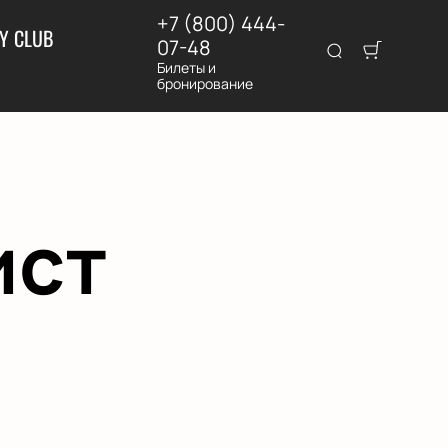
+7 (800) 444-
Y CLUB
07-48
Билеты и
бронирование
ист