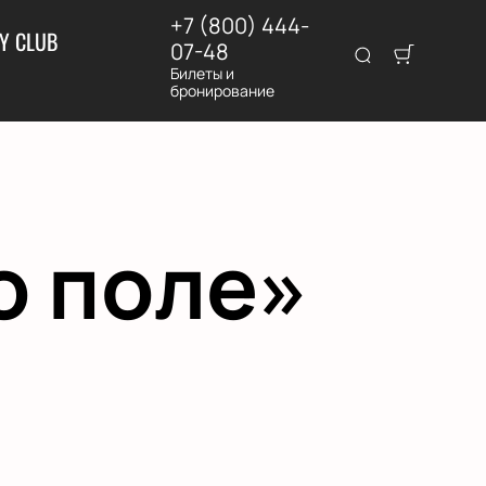
+7 (800) 444-
Y CLUB
07-48
Билеты и
бронирование
о поле»