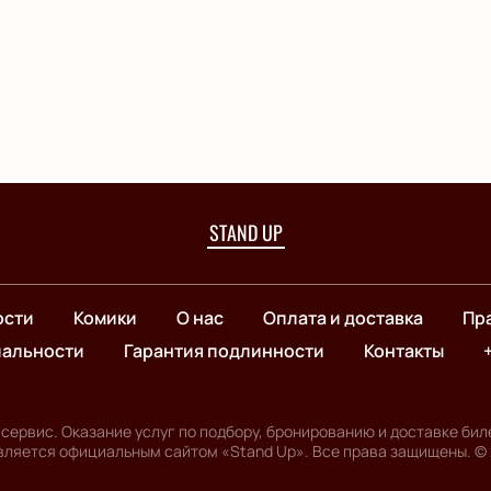
STAND UP
ости
Комики
О нас
Оплата и доставка
Пра
иальности
Гарантия подлинности
Контакты
сервис. Оказание услуг по подбору, бронированию и доставке бил
вляется официальным сайтом «Stand Up». Все права защищены.
©