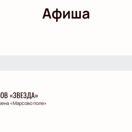
Афиша
ЛОВ «ЗВЕЗДА»
рена «Марсово поле»