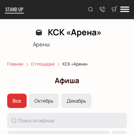
STAND UP
КСК «Арена»
Арены
Главная
О площадке
КСК «Арена»
Афиша
Все
Октябрь
Декабрь