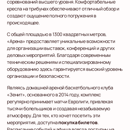
соревнований высшего уровня. Комфортабельные
кресла на трибунах обеспечивают отличный обзор и
создают ощущение полного погружения в
происходящее.
С общей площадью в 1300 квадратных метров,
«Арена» предоставляет уникальные возможности
для организации выставок, конференций и других
деловых мероприятий. Благодаря современным
техническим решениям и специализированному
оборудованию здесь гарантируется высокий уровень
организации и безопасности.
Являясь домашней ареной баскетбольного клуба
«Зенит», основанного в 2014 году, комплекс
регулярно принимает матчи Евролиги, привлекая
тысячи болельщиков и создавая незабываемую
атмосферу. Для тех, кто хочет посетить эти
мероприятия, доступна
покупка билетов
.
Расписание событий и афиша всегда доступны на