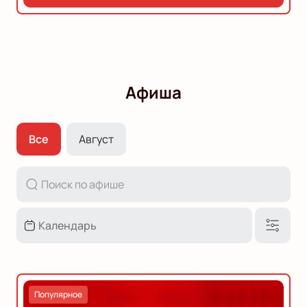
Афиша
Все
Август
Популярное