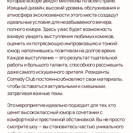
которые вскоре увидят миллионы по всей стране.
Изящный дизайн, высокий уровень обслуживания и
атмосфера эксклюзивности этого места создадут
идеальные условия для незабываемого вечера,
полного юмора. Здесь у вас будет возможность
вживую увидеть выступления любимых комиков,
оценить их потрясающую импровизацию и тонкий
юмор, наполнившись позитивом на долгое время.
Каждое выступление — это результат тщательной
работы и большого таланта, способного рассмешить
даже самого искушенного зрителя. Резиденты
Comedy Club постоянно обновляют свои материалы,
чтобы оставаться актуальными и смешными,
затрагивая важные темы.
Это мероприятие идеально подходит для тех, кто
ценит высококлассный юмор в сочетании с
комфортной и престижной обстановкой. Вы не просто
смотрите шоу — вы становитесь частью уникального