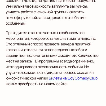
события, где каждая деталь тщательно продумана.
Уникальная возможность заглянуть за кулисы,
увидеть работу съемочной группы и ощутить
атмосферу живой записи делает это событие
особенным.
Приходите и станьте частью незабываемого
мероприятия, которое останется в памяти надолго.
Это отличный способ провести вечер в приятной
компании, отвлечься от повседневных забот и
зарядиться положительными эмоциями. Количество
мест на запись ТВ-программы всегда ограничено,
что подчеркивает эксклюзивность события. Не
упустите возможность увидеть процесс создания
юмористической магии!
Билеты на шоу Comedy Club
можно приобрести на нашем сайте.