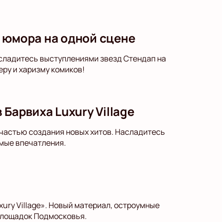
 юмора на одной сцене
асладитесь выступлениями звезд Стендап на
еру и харизму комиков!
Барвиха Luxury Village
е частью создания новых хитов. Насладитесь
мые впечатления.
ury Village». Новый материал, остроумные
площадок Подмосковья.