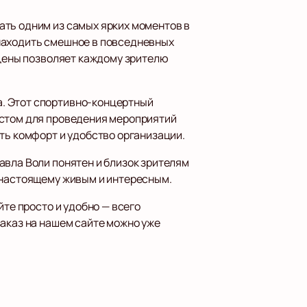
ать одним из самых ярких моментов в
 находить смешное в повседневных
сцены позволяет каждому зрителю
а. Этот спортивно-концертный
естом для проведения мероприятий
ть комфорт и удобство организации.
авла Воли понятен и близок зрителям
-настоящему живым и интересным.
те просто и удобно — всего
заказ на нашем сайте можно уже