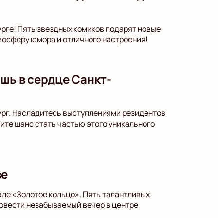
урге! Пять звездных комиков подарят новые
тмосферу юмора и отличного настроения!
шь в сердце Санкт-
ург. Насладитесь выступлениями резидентов
тите шанс стать частью этого уникального
ве
але «Золотое кольцо». Пять талантливых
ровести незабываемый вечер в центре