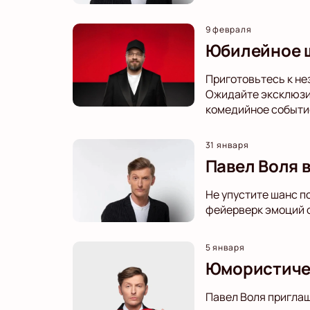
9 февраля
Юбилейное ш
Приготовьтесь к не
Ожидайте эксклюзи
комедийное событие
31 января
Павел Воля в
Не упустите шанс по
фейерверк эмоций о
5 января
Юмористическ
Павел Воля приглаш