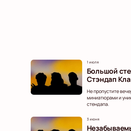
1 июля
Большой сте
Стэндап Кла
Не пропустите вече
миниатюрами и уник
стендапа.
3 июня
Незабываемы