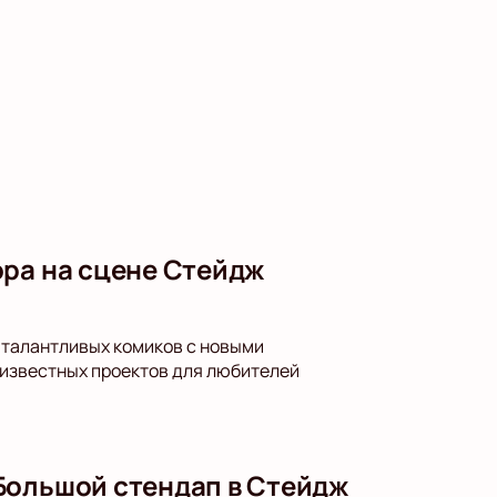
ора на сцене Стейдж
ь талантливых комиков с новыми
 известных проектов для любителей
Большой стендап в Стейдж