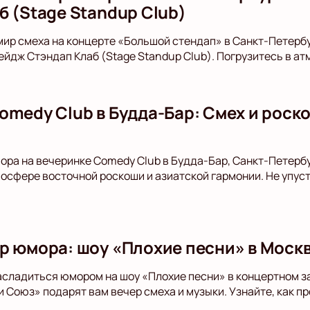
б (Stage Standup Club)
мир смеха на концерте «Большой стендап» в Санкт-Петерб
ейдж Стэндап Клаб (Stage Standup Club). Погрузитесь в а
omedy Club в Будда-Бар: Смех и роско
ора на вечеринке Comedy Club в Будда-Бар, Санкт-Петерб
тмосфере восточной роскоши и азиатской гармонии. Не упус
р юмора: шоу «Плохие песни» в Моск
асладиться юмором на шоу «Плохие песни» в концертном з
и Союз» подарят вам вечер смеха и музыки. Узнайте, как п