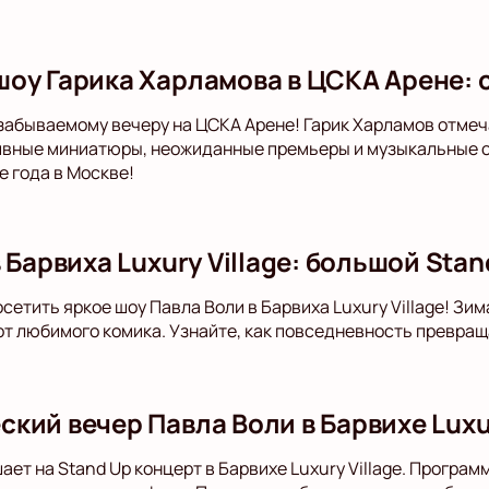
оу Гарика Харламова в ЦСКА Арене: 
забываемому вечеру на ЦСКА Арене! Гарик Харламов отмеч
вные миниатюры, неожиданные премьеры и музыкальные с
 года в Москве!
 Барвиха Luxury Village: большой Sta
сетить яркое шоу Павла Воли в Барвиха Luxury Village! Зи
т любимого комика. Узнайте, как повседневность превраща
ий вечер Павла Воли в Барвихе Luxur
ает на Stand Up концерт в Барвихе Luxury Village. Програ