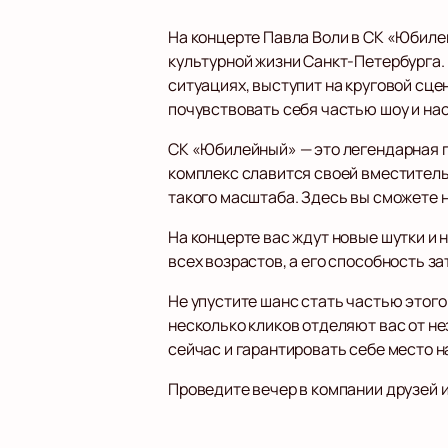
На концерте Павла Воли в СК «Юбиле
культурной жизни Санкт-Петербурга.
ситуациях, выступит на круговой сце
почувствовать себя частью шоу и на
СК «Юбилейный» — это легендарная 
комплекс славится своей вместитель
такого масштаба. Здесь вы сможете н
На концерте вас ждут новые шутки и
всех возрастов, а его способность 
Не упустите шанс стать частью этого
несколько кликов отделяют вас от н
сейчас и гарантировать себе место н
Проведите вечер в компании друзей 