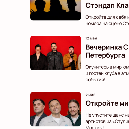
Стэндап Кла
Откройте для себя 
номера на сцене Ст
12 мая
Вечеринка C
Петербурга
Окунитесь в мир юм
и гостей клуба в а
события!
6 мая
Откройте ми
Не упустите шанс н
артистов из «Студи
Москвы!