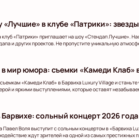
 «Лучшие» в клубе «Патрики»: звезды
а клуб «Патрики» приглашает на шоу «Стендап Лучшие». Н
дапа и других проектов. Не пропустите уникальную атмосф
в мир юмора: съемки «Камеди Клаб» в 
съемкам «Камеди Клаб» в Барвиха Luxury Village и станьт
рой и яркими выступлениями, которые оставят незабывае
в Барвихе: сольный концерт 2026 года
а Павел Воля выступит с сольным концертом в «Барвиха Lux
модействие ждут зрителей на одной из самых престижных 