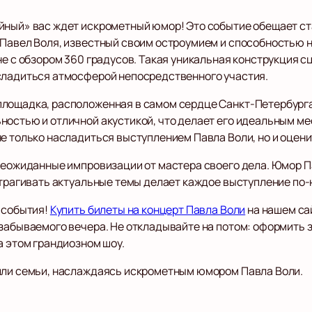
йный» вас ждет искрометный юмор! Это событие обещает ст
 Павел Воля, известный своим остроумием и способностью
не с обзором 360 градусов. Такая уникальная конструкция 
сладиться атмосферой непосредственного участия.
площадка, расположенная в самом сердце Санкт-Петербург
ностью и отличной акустикой, что делает его идеальным м
е только насладиться выступлением Павла Воли, но и оцени
 неожиданные импровизации от мастера своего дела. Юмор П
затрагивать актуальные темы делает каждое выступление по
 события!
Купить билеты на концерт Павла Воли
на нашем сай
езабываемого вечера. Не откладывайте на потом: оформить 
а этом грандиозном шоу.
или семьи, наслаждаясь искрометным юмором Павла Воли.