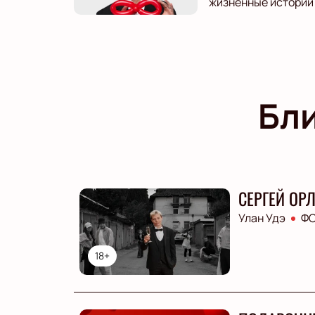
жизненные истории 
Бл
СЕРГЕЙ ОР
Улан Удэ
ФС
18+