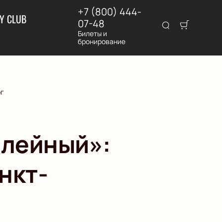
+7 (800) 444-
Y CLUB
07-48
Билеты и
бронирование
рг
илейный»:
нкт-