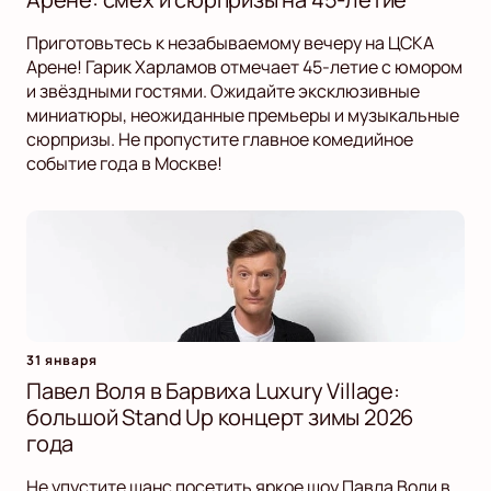
Приготовьтесь к незабываемому вечеру на ЦСКА
Арене! Гарик Харламов отмечает 45-летие с юмором
и звёздными гостями. Ожидайте эксклюзивные
миниатюры, неожиданные премьеры и музыкальные
сюрпризы. Не пропустите главное комедийное
событие года в Москве!
31 января
Павел Воля в Барвиха Luxury Village:
большой Stand Up концерт зимы 2026
года
Не упустите шанс посетить яркое шоу Павла Воли в