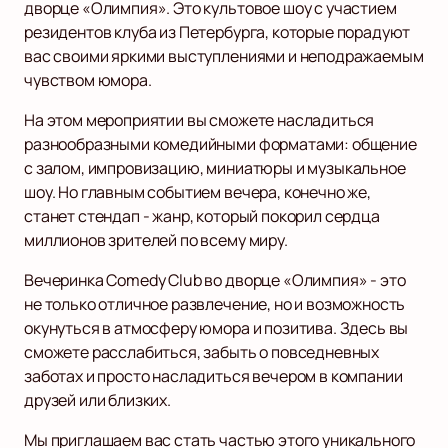
дворце «Олимпия». Это культовое шоу с участием
резидентов клуба из Петербурга, которые порадуют
вас своими яркими выступлениями и неподражаемым
чувством юмора.
На этом мероприятии вы сможете насладиться
разнообразными комедийными форматами: общение
с залом, импровизацию, миниатюры и музыкальное
шоу. Но главным событием вечера, конечно же,
станет стендап - жанр, который покорил сердца
миллионов зрителей по всему миру.
Вечеринка Comedy Club во дворце «Олимпия» - это
не только отличное развлечение, но и возможность
окунуться в атмосферу юмора и позитива. Здесь вы
сможете расслабиться, забыть о повседневных
заботах и просто насладиться вечером в компании
друзей или близких.
Мы приглашаем вас стать частью этого уникального