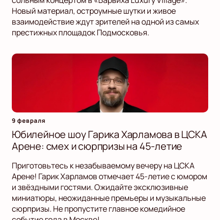
сольным концертом в «Барвиха Luxury Village».
Новый материал, остроумные шутки и живое
взаимодействие ждут зрителей на одной из самых
престижных площадок Подмосковья.
9 февраля
Юбилейное шоу Гарика Харламова в ЦСКА
Арене: смех и сюрпризы на 45-летие
Приготовьтесь к незабываемому вечеру на ЦСКА
Арене! Гарик Харламов отмечает 45-летие с юмором
и звёздными гостями. Ожидайте эксклюзивные
миниатюры, неожиданные премьеры и музыкальные
сюрпризы. Не пропустите главное комедийное
событие года в Москве!