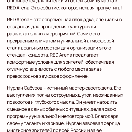
открывается для жителей и гостей Сочи 15 марта в
RED Arena. Это событие, которое нельзя пропустить!
RED Arena – это современная площадка, специально
созданная для проведения культурных и
развлекательных мероприятий. Сочи с его
прекрасным климатом и уникальной атмосферой
стал идеальным местом для организации этого
стендап-концерта. RED Arena предлагает
комфортные условия для зрителей, обеспечивая
отличную видимость с любого места зала и
превосходное звуковое оформление.
Нурлан Сабуров – истинный мастер своего дела. Его
выступления полны остроумных шуток, неожиданных
поворотов и глубокого смысла. Он умеет находить
смешное в самых обычных ситуациях, делая свою
программу уникальной и неповторимой. Благодаря
своему таланту и харизме, Нурлан завоевал сердца
миллионов зрителей по всей России и за ее