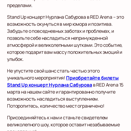
пределами.
Stand Up концерт Нурлана Сабурова в RED Arena – это
возможность окунуться в мир юмора и позитива.
Забудьте о повседневных заботах и проблемах, и
позвольте себе насладиться непринужденной
атмосферой и великолепными шутками. Это событие,
которое подарит вам массу положительных эмоций и
улыбок.
Не упустите свой шанс стать частью этого
уникального мероприятия!
Приобретайте билеты
Stand Up концерт Нурлана Сабурова
в RED Arena 15
марта на нашем сайте и гарантированно получите
возможность насладиться выступлением.
Поторопитесь, количество мест ограничено!
Присоединяйтесь к нам и станьте свидетелем
великолепного шоу, которое оставит незабываемые