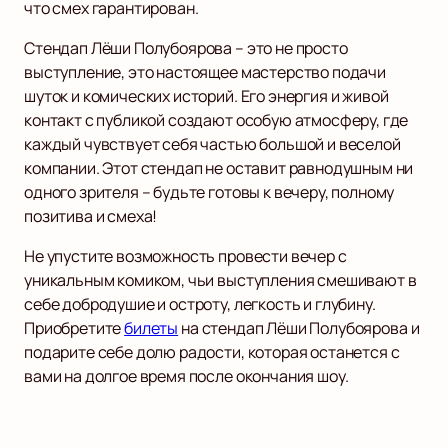
что смех гарантирован.
Стендап Лёши Полубоярова – это не просто
выступление, это настоящее мастерство подачи
шуток и комических историй. Его энергия и живой
контакт с публикой создают особую атмосферу, где
каждый чувствует себя частью большой и веселой
компании. Этот стендап не оставит равнодушным ни
одного зрителя – будьте готовы к вечеру, полному
позитива и смеха!
Не упустите возможность провести вечер с
уникальным комиком, чьи выступления смешивают в
себе добродушие и остроту, легкость и глубину.
Приобретите
билеты
на стендап Лёши Полубоярова и
подарите себе долю радости, которая останется с
вами на долгое время после окончания шоу.