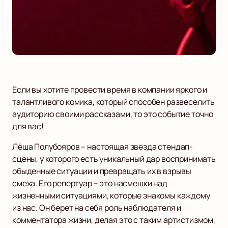
Если вы хотите провести время в компании яркого и
талантливого комика, который способен развеселить
аудиторию своими рассказами, то это событие точно
для вас!
Лёша Полубояров – настоящая звезда стендап-
сцены, у которого есть уникальный дар воспринимать
обыденные ситуации и превращать их в взрывы
смеха. Его репертуар – это насмешки над
жизненными ситуациями, которые знакомы каждому
из нас. Он берет на себя роль наблюдателя и
комментатора жизни, делая это с таким артистизмом,