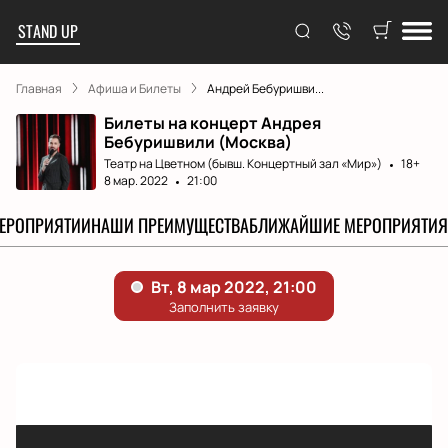
STAND UP
Главная
Афиша и Билеты
Андрей Бебуришви...
Билеты на концерт Андрея
Бебуришвили (Москва)
Театр на Цветном (бывш. Концертный зал «Мир»)
18+
8 мар. 2022
21:00
МЕРОПРИЯТИИ
НАШИ ПРЕИМУЩЕСТВА
БЛИЖАЙШИЕ МЕРОПРИЯТИЯ