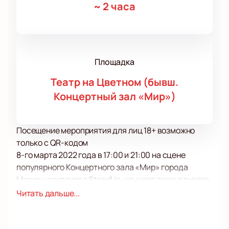
~
2 часа
Площадка
Театр на Цветном (бывш.
Концертный зал «Мир»)
Посещение мероприятия для лиц 18+ возможно
только с QR-кодом
8-го марта 2022 года в 17:00 и 21:00 на сцене
популярного Концертного зала «Мир» города
Москвы состоится StandUp-концерт талантливого
и невероятно обаятельного Андрея Бебуришвили
Читать дальше...
под названием «Эпоха осуждения». Мероприятие
имеет возрастные ограничения и не допускает к
просмотру лиц младше 16-ти лет.