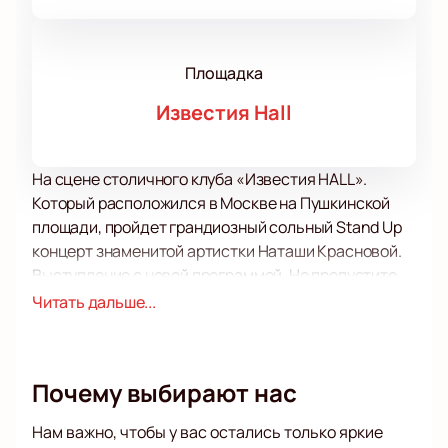
Площадка
Известия Hall
На сцене столичного клуба «Известия HALL».
Который расположился в Москве на Пушкинской
площади, пройдет грандиозный сольный Stand Up
концерт знаменитой артистки Наташи Красновой.
Выступление с новой программой. Не пропустите
такое запоминающееся зрелище!
Читать дальше...
Любое выступлении Наташи Красновой на сцене –
это не просто разговор со зрителями в стиле Stand
Up, которым уже вряд ли можно удивить
Почему выбирают нас
современную и требовательную публику. Концерт
этой артистки – это нечто большее. Это в
Нам важно, чтобы у вас остались только яркие
буквальном смысле целый спектакль, построенный