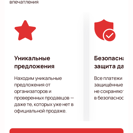
впечатления
в интерактивном стиле. У многих девушек даже
складывается впечатление, что они были не на
концерте, а в гостях у хорошо знакомой подруги.
Наташа поведает публике свои самые сокровенное
мысли. С юмором и долей самоиронии она обсудит
такие темы, как развод, поиск второй половинки и
семейные перипетии. Также Наташа раскроет
подробности своей личной жизни и постарается
Уникальные
Безопасная 
дать советы другим девушкам, как поступать в той
предложения
защита данн
или иной ситуации.
Услышать все последние шутки в исполнении
Находим уникальные
Все платежи про
участницы Stand Up вы сможете, купив билеты на
предложения от
защищённые шлю
концерт Наташи Красновой сейчас на нашем сайте.
организаторов и
не сохраняются 
проверенных продавцов —
в безопасности.
даже те, которых уже нет в
официальной продаже.