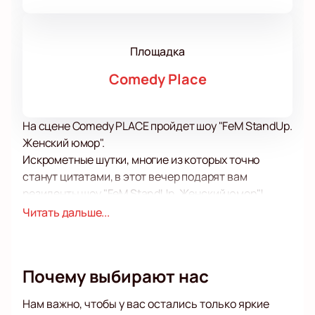
Площадка
Comedy Place
На сцене Comedy PLACE пройдет шоу "FeM StandUp.
Женский юмор".
Искрометные шутки, многие из которых точно
станут цитатами, в этот вечер подарят вам
резиденты шоу "FeM StandUp. Женский юмор"!
Вас ждет как встреча со старыми, любимыми
Читать дальше...
комиками, каждое выступление которых буквально
взрывает зал, так и знакомство с новыми
участниками, шутки которых наверняка придутся
Почему выбирают нас
вам по вкусу.
Умение смеяться над самыми не смешными
Нам важно, чтобы у вас остались только яркие
вещами, находить веселое и забавное там, где,