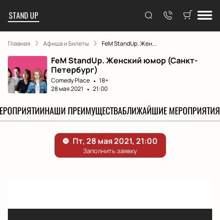
STAND UP
Главная
Афиша и Билеты
FeM StandUp. Жен...
FeM StandUp. Женский юмор (Санкт-
Петербург)
Comedy Place
18+
28 мая 2021
21:00
МЕРОПРИЯТИИ
НАШИ ПРЕИМУЩЕСТВА
БЛИЖАЙШИЕ МЕРОПРИЯТИЯ