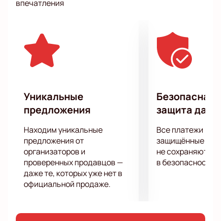
впечатления
казалось бы, его вовсе нет – одна из особенностей
этого юмористического шоу. Этим умением вы
буквально проникнитесь вместе с его героями!
Получите свою порцию веселых историй, которыми
вы сможете блеснуть в хорошей компании!
Уникальные
Безопасная 
предложения
защита данн
Находим уникальные
Все платежи про
предложения от
защищённые шлю
организаторов и
не сохраняются 
проверенных продавцов —
в безопасности.
даже те, которых уже нет в
официальной продаже.