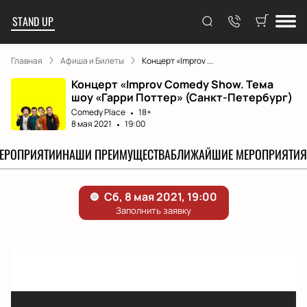
STAND UP
Главная
Афиша и Билеты
Концерт «Improv ...
Концерт «Improv Comedy Show. Тема
шоу «Гарри Поттер» (Санкт-Петербург)
Comedy Place
18+
8 мая 2021
19:00
МЕРОПРИЯТИИ
НАШИ ПРЕИМУЩЕСТВА
БЛИЖАЙШИЕ МЕРОПРИЯТИЯ