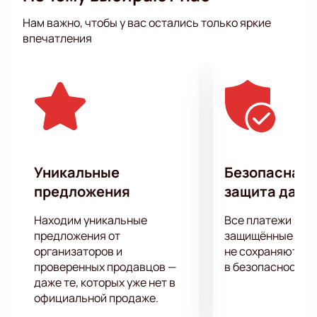
завершая шуткам об интернете, увлеченности
Нам важно, чтобы у вас остались только яркие
гаджетами и прочими веяниями.
впечатления
Каждый концерт Improv Comedy Show комиков по-
своему уникален и не похож на предыдущие,
поэтому запасайтесь свободными гигабайтами
памяти для шуток, которые буквально на ваших
глазах уйдут в народ.
Уникальные
Безопасная 
предложения
защита данн
Находим уникальные
Все платежи про
предложения от
защищённые шлю
организаторов и
не сохраняются 
проверенных продавцов —
в безопасности.
даже те, которых уже нет в
официальной продаже.