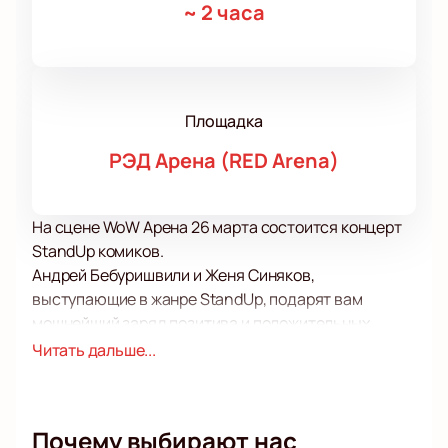
~
2 часа
Площадка
РЭД Арена (RED Arena)
На сцене WoW Арена 26 марта состоится концерт
StandUp комиков.
Андрей Бебуришвили и Женя Синяков,
выступающие в жанре StandUp, подарят вам
мощнейший заряд позитива и положительных
эмоций.
Читать дальше...
Этот жанр позволяет вести с аудиторией
доверительный и предельно откровенный диалог
на самые волнующие темы, говоря о «наболевшем»
Почему выбирают нас
с помощью юмора, тонких сравнений, разговорных