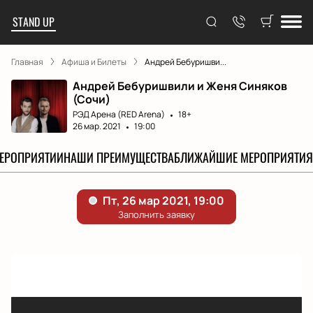
STAND UP
Главная
Афиша и Билеты
Андрей Бебуришви...
Андрей Бебуришвили и Женя Синяков
(Сочи)
РЭД Арена (RED Arena)
18+
26 мар. 2021
19:00
МЕРОПРИЯТИИ
НАШИ ПРЕИМУЩЕСТВА
БЛИЖАЙШИЕ МЕРОПРИЯТИЯ