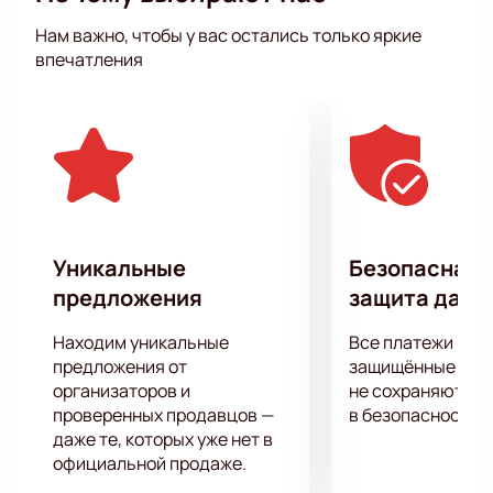
шуток. Нельзя назвать стендап легким занятием,
Нам важно, чтобы у вас остались только яркие
но артисты, которые выступят в этот вечер докажут
впечатления
вам, что говорить с юмором и легко можно обо всем
что угодно.
Сомневаетесь? Приходите на настоящую
«смехотерапию» комплексов и неуверенности в
себе!
Уникальные
Безопасная 
предложения
защита данн
Находим уникальные
Все платежи про
предложения от
защищённые шлю
организаторов и
не сохраняются 
проверенных продавцов —
в безопасности.
даже те, которых уже нет в
официальной продаже.