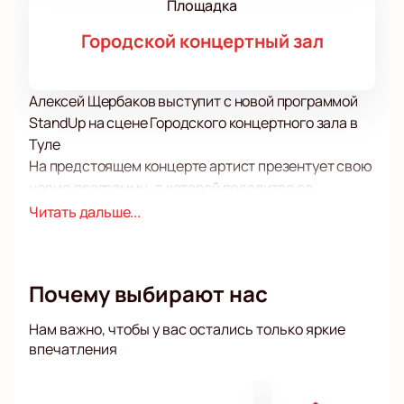
Площадка
Городской концертный зал
Алексей Щербаков выступит с новой программой
StandUp на сцене Городского концертного зала в
Туле
На предстоящем концерте артист презентует свою
новую программу , в которой поделится со
зрителями своими впечатлениями, новыми
Читать дальше...
мыслями и интересами, а также тем, что
интересного случилось в его жизни за последнее
время.
Почему выбирают нас
Несмотря на напряженный рабочий график Stand-
up-комик находит время для поисков творческого
Нам важно, чтобы у вас остались только яркие
вдохновения, общения с родными и близкими, а
впечатления
также на отдых и увлечения.
У вас есть уникальная возможность услышать