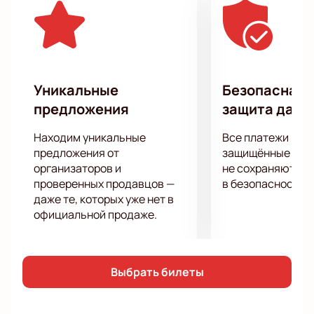
новые работы Алексея Щербакова в живом
исполнении в числе первых. Подарите себе заряд
положительной энергии и отличного настроения,
посетив первоклассное шоу, подготовленное для
вас любимым Stand-up-комиком!
Уникальные
Безопасная 
предложения
защита данн
Находим уникальные
Все платежи про
предложения от
защищённые шлю
организаторов и
не сохраняются 
проверенных продавцов —
в безопасности.
даже те, которых уже нет в
официальной продаже.
Выбрать билеты