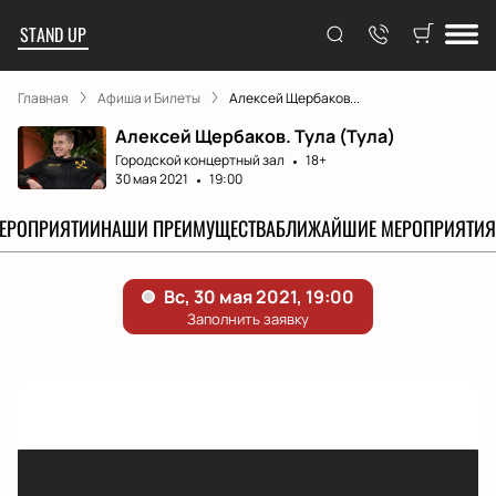
STAND UP
Главная
Афиша и Билеты
Алексей Щербаков...
Алексей Щербаков. Тула (Тула)
Городской концертный зал
18+
30 мая 2021
19:00
МЕРОПРИЯТИИ
НАШИ ПРЕИМУЩЕСТВА
БЛИЖАЙШИЕ МЕРОПРИЯТИЯ