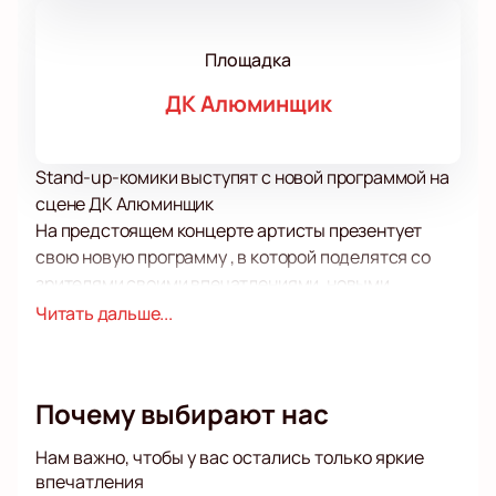
Площадка
ДК Алюминщик
Stand-up-комики выступят с новой программой на
сцене ДК Алюминщик
На предстоящем концерте артисты презентует
свою новую программу , в которой поделятся со
зрителями своими впечатлениями, новыми
мыслями и интересами, а также тем, что
Читать дальше...
интересного случилось в их жизни за последнее
время.
Несмотря на напряженный рабочий график Stand-
Почему выбирают нас
up-комики находят время для поисков творческого
вдохновения, общения с родными и близкими, а
Нам важно, чтобы у вас остались только яркие
также на отдых и увлечения.
впечатления