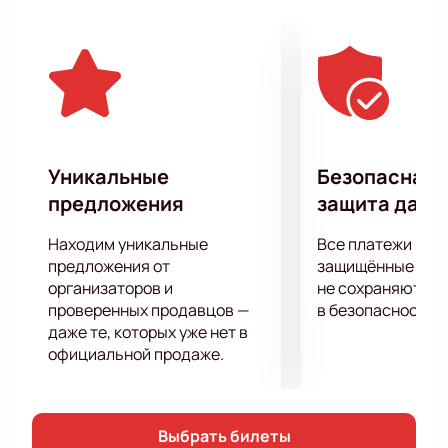
У вас есть уникальная возможность услышать
новые работы артистов в живом исполнении в
числе первых. Подарите себе заряд
положительной энергии и отличного настроения,
посетив первоклассное шоу, подготовленное для
вас любимым исполнителем!
Уникальные
Безопасная 
предложения
защита данн
Находим уникальные
Все платежи про
предложения от
защищённые шлю
организаторов и
не сохраняются 
проверенных продавцов —
в безопасности.
даже те, которых уже нет в
официальной продаже.
Выбрать билеты