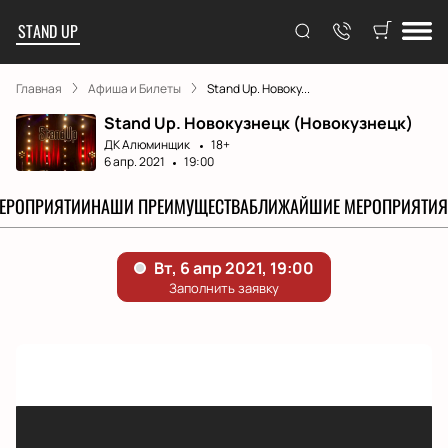
STAND UP
Главная
Афиша и Билеты
Stand Up. Новоку...
Stand Up. Новокузнецк (Новокузнецк)
ДК Алюминщик
18+
6 апр. 2021
19:00
МЕРОПРИЯТИИ
НАШИ ПРЕИМУЩЕСТВА
БЛИЖАЙШИЕ МЕРОПРИЯТИЯ