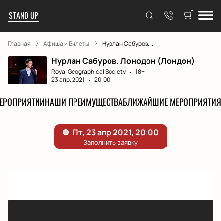
STAND UP
Главная
Афиша и Билеты
Нурлан Сабуров. ...
Нурлан Сабуров. Лонодон (Лондон)
Royal Geographical Society
18+
23 апр. 2021
20:00
МЕРОПРИЯТИИ
НАШИ ПРЕИМУЩЕСТВА
БЛИЖАЙШИЕ МЕРОПРИЯТИЯ