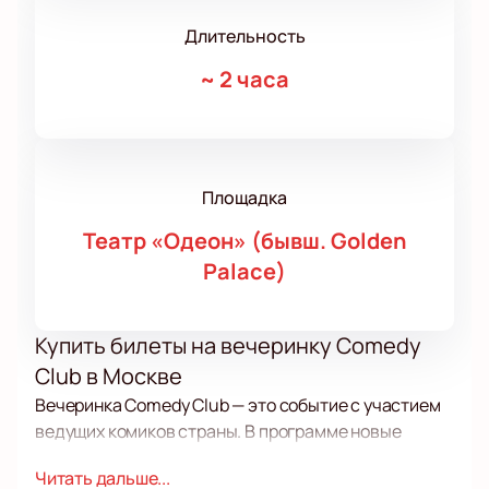
Длительность
~
2 часа
Площадка
Театр «Одеон» (бывш. Golden
Palace)
Купить билеты на вечеринку Comedy
Club в Москве
Вечеринка Comedy Club — это событие с участием
ведущих комиков страны. В программе новые
миниатюры, шутки и выступления без цензуры. На
Читать дальше...
нашем сайте можно
купить билеты
на вечеринку