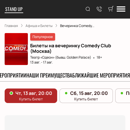
STAND UP
Главная
Афиша и Билеты
Вечеринка Comedy...
Популярное
Билеты на вечеринку Comedy Club
(Москва)
Театр «Одеон» (бывш. Golden Palace)
18+
13 авг.
-
17 авг.
МЕРОПРИЯТИИ
НАШИ ПРЕИМУЩЕСТВА
БЛИЖАЙШИЕ МЕРОПРИЯТИЯ