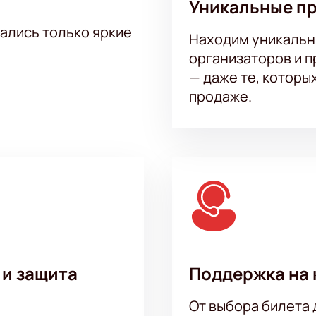
Уникальные п
еста и ответит на вопросы;
по телефону;
тались только яркие
Находим уникальн
ь подходящую позицию;
организаторов и 
ероприятия.
— даже те, которы
продаже.
 и защита
Поддержка на 
От выбора билета 