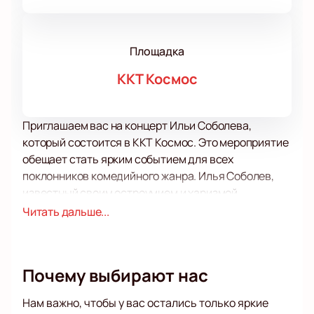
Площадка
ККТ Космос
Приглашаем вас на концерт Ильи Соболева,
который состоится в ККТ Космос. Это мероприятие
обещает стать ярким событием для всех
поклонников комедийного жанра. Илья Соболев,
известный своим остроумием и харизмой,
представит зрителям новую программу,
Читать дальше...
наполненную актуальными шутками и
оригинальными номерами.
ККТ Космос — это современная площадка,
Почему выбирают нас
расположенная в центре города. Зал оснащен
передовым звуковым и световым оборудованием,
Нам важно, чтобы у вас остались только яркие
что позволяет зрителям насладиться