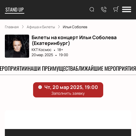
STAND UP
Главная
Афиша и Билеты
Илья Соболев
Билеты на концерт Ильи Соболева
(Екатеринбург)
ККТ Космос
18+
20 мар. 2025
19:00
МЕРОПРИЯТИИ
НАШИ ПРЕИМУЩЕСТВА
БЛИЖАЙШИЕ МЕРОПРИЯТИЯ