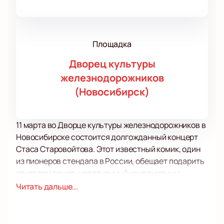
Площадка
Дворец культуры
железнодорожников
(Новосибирск)
11 марта во Дворце культуры железнодорожников в
Новосибирске состоится долгожданный концерт
Стаса Старовойтова. Этот известный комик, один
из пионеров стендапа в России, обещает подарить
зрителям вечер, наполненный искрометным
юмором и жизненными наблюдениями. Стас
Читать дальше...
Старовойтов, бывший участник команды КВН
томского Электротехнического института, уже
давно завоевал сердца поклонников своим