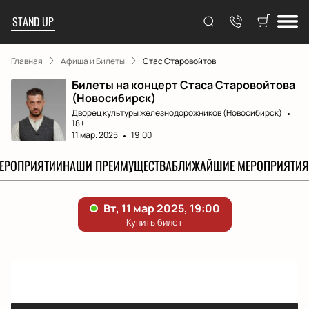
STAND UP
Главная
Афиша и Билеты
Стас Старовойтов
Билеты на концерт Стаса Старовойтова
(Новосибирск)
Дворец культуры железнодорожников (Новосибирск)
18+
11 мар. 2025
19:00
МЕРОПРИЯТИИ
НАШИ ПРЕИМУЩЕСТВА
БЛИЖАЙШИЕ МЕРОПРИЯТИЯ