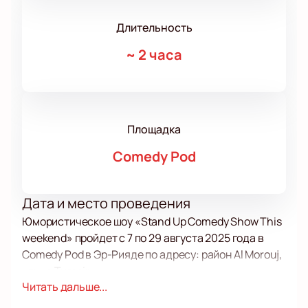
Длительность
~
2 часа
Площадка
Comedy Pod
Дата и место проведения
Юмористическое шоу «Stand Up Comedy Show This
weekend» пройдет с 7 по 29 августа 2025 года в
Comedy Pod в Эр-Рияде по адресу: район Al Morouj,
улица Tumair.
О событии и площадке
Читать дальше...
На сцене Comedy Pod выступят резиденты проекта