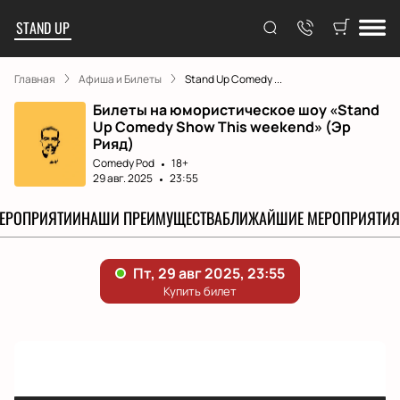
STAND UP
Главная
Афиша и Билеты
Stand Up Comedy ...
Билеты на юмористическое шоу «Stand
Up Comedy Show This weekend» (Эр
Рияд)
Comedy Pod
18+
29 авг. 2025
23:55
МЕРОПРИЯТИИ
НАШИ ПРЕИМУЩЕСТВА
БЛИЖАЙШИЕ МЕРОПРИЯТИЯ