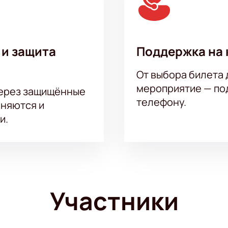
 и защита
Поддержка на 
От выбора билета 
мероприятие — под
через защищённые
телефону.
аняются и
и.
Участники