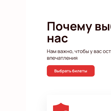
Купить билеты на Stand Up конц
этого увлекательного события и 
Почему в
нас
Нам важно, чтобы у вас ос
впечатления
Выбрать билеты