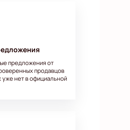
е упустите шанс стать частью
миков современности.
редложения
ые предложения от
проверенных продавцов
х уже нет в официальной