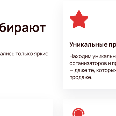
ерт Гурама Амаряна в VK Stadium
можно на нашем сайте. Н
насладиться выступлением одного из самых талантливых ко
ыбирают
Уникальные п
тались только яркие
Находим уникальн
организаторов и 
— даже те, которы
продаже.