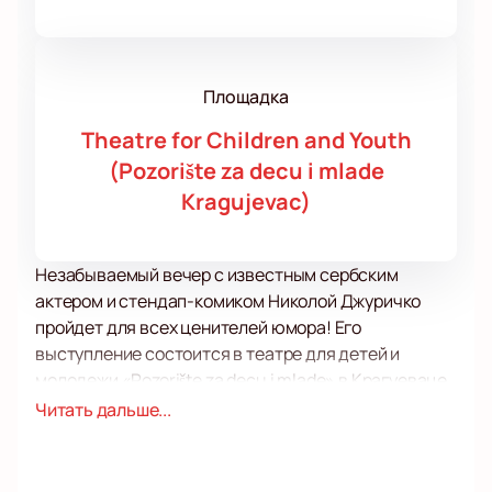
Площадка
Theatre for Children and Youth
(Pozorište za decu i mlade
Kragujevac)
Незабываемый вечер с известным сербским
актером и стендап-комиком Николой Джуричко
пройдет для всех ценителей юмора! Его
выступление состоится в театре для детей и
молодежи «Pozorište za decu i mlade» в Крагуеваце.
Это уникальная возможность увидеть живое
Читать дальше...
выступление артиста, который завоевал сердца
зрителей не только в Сербии, но и за её пределами.
Никола Джуричко – это имя, которое