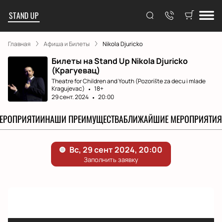
STAND UP
Главная
Афиша и Билеты
Nikola Djuricko
Билеты на Stand Up Nikola Djuricko
(Крагуевац)
Theatre for Children and Youth (Pozorište za decu i mlade
Kragujevac)
18+
29 сент. 2024
20:00
МЕРОПРИЯТИИ
НАШИ ПРЕИМУЩЕСТВА
БЛИЖАЙШИЕ МЕРОПРИЯТИЯ