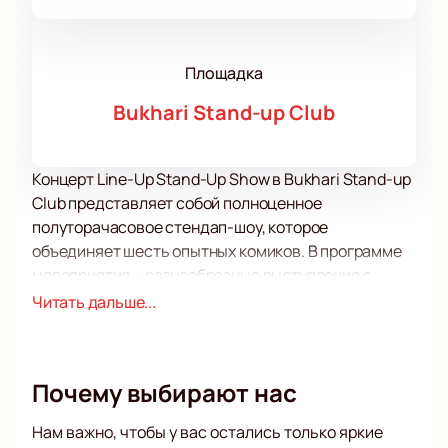
Площадка
Bukhari Stand-up Club
Концерт Line-Up Stand-Up Show в Bukhari Stand-up
Club представляет собой полноценное
полуторачасовое стендап-шоу, которое
объединяет шесть опытных комиков. В программе
мероприятия – разнообразные выступления с
качественным материалом, личными историями и
Читать дальше...
шутками, что обеспечивает зрителям
увлекательное времяпрепровождение. Участники
шоу – как известные, так и новые лица в мире
Почему выбирают нас
комедии, что делает каждое выступление
уникальным и непредсказуемым.
Нам важно, чтобы у вас остались только яркие
Bukhari Stand-up Club – это современная