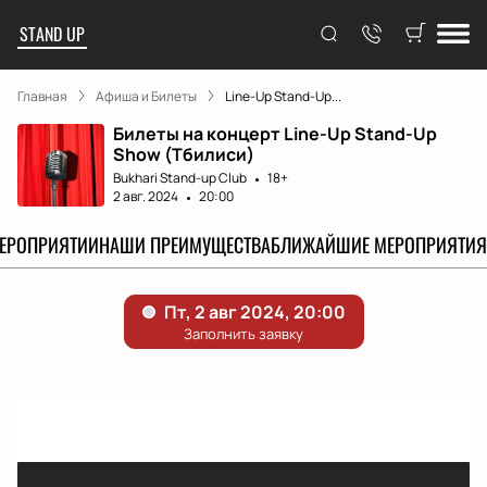
STAND UP
Главная
Афиша и Билеты
Line-Up Stand-Up...
Билеты на концерт Line-Up Stand-Up
Show (Тбилиси)
Bukhari Stand-up Club
18+
2 авг. 2024
20:00
МЕРОПРИЯТИИ
НАШИ ПРЕИМУЩЕСТВА
БЛИЖАЙШИЕ МЕРОПРИЯТИЯ