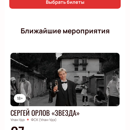
приобрести билеты заранее.
Купить билеты на
Выбрать билеты
концерт Line-Up Stand-Up Show в Bukhari Stand-
up Club
можно на нашем сайте.
Ближайшие мероприятия
18+
СЕРГЕЙ ОРЛОВ «ЗВЕЗДА»
Улан Удэ
ФСК (Улан-Удэ)