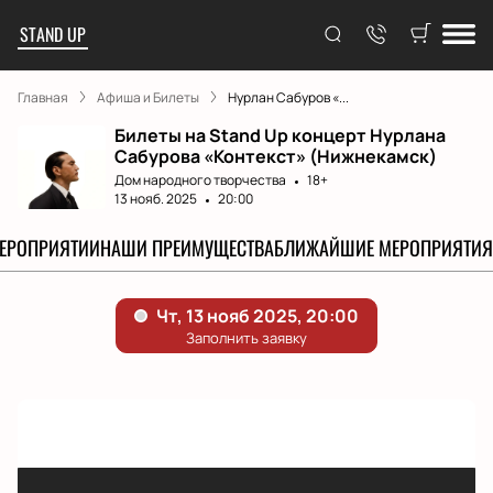
STAND UP
Главная
Афиша и Билеты
Нурлан Сабуров «...
Билеты на Stand Up концерт Нурлана
Сабурова «Контекст» (Нижнекамск)
Дом народного творчества
18+
13 нояб. 2025
20:00
МЕРОПРИЯТИИ
НАШИ ПРЕИМУЩЕСТВА
БЛИЖАЙШИЕ МЕРОПРИЯТИЯ