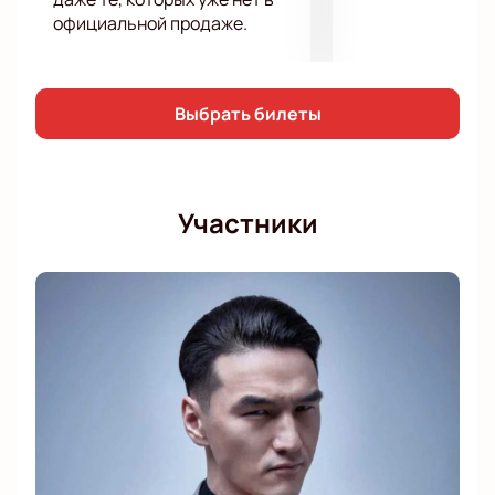
Оплата и получение билетов на электронную
официальной продаже.
почту
Заказ по телефону для корпоративных
клиентов и VIP-ложи
Менеджер поможет выбрать места и ответит
Выбрать билеты
на вопросы о мероприятии
Уточнить цену билетов, правила посещения,
контакты и продолжительность концерта можно у
Участники
наших специалистов.