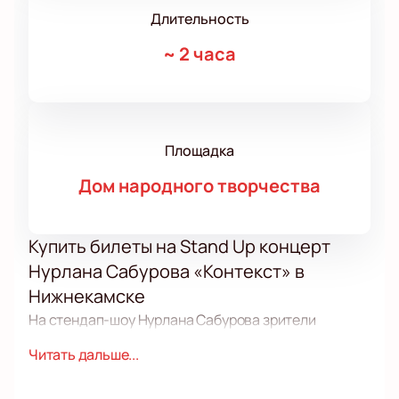
Длительность
~
2 часа
Площадка
Дом народного творчества
Купить билеты на Stand Up концерт
Нурлана Сабурова «Контекст» в
Нижнекамске
На стендап-шоу Нурлана Сабурова зрители
услышат новые шутки и миниатюры. В программе —
Читать дальше...
выступление комика в жанре stand up.
Купить
билеты
на концерт Нурлана Сабурова «Контекст»