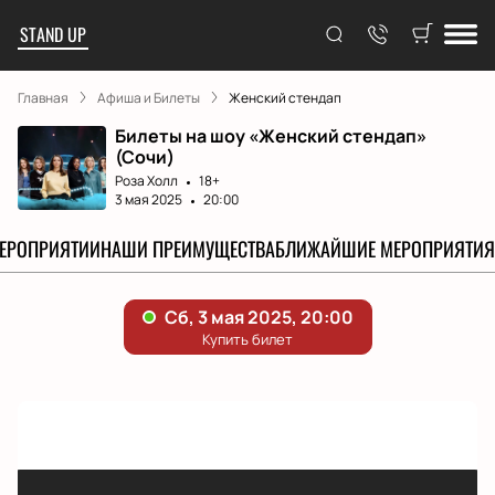
STAND UP
Главная
Афиша и Билеты
Женский стендап
Билеты на шоу «Женский стендап»
(Сочи)
Роза Холл
18+
3 мая 2025
20:00
МЕРОПРИЯТИИ
НАШИ ПРЕИМУЩЕСТВА
БЛИЖАЙШИЕ МЕРОПРИЯТИЯ