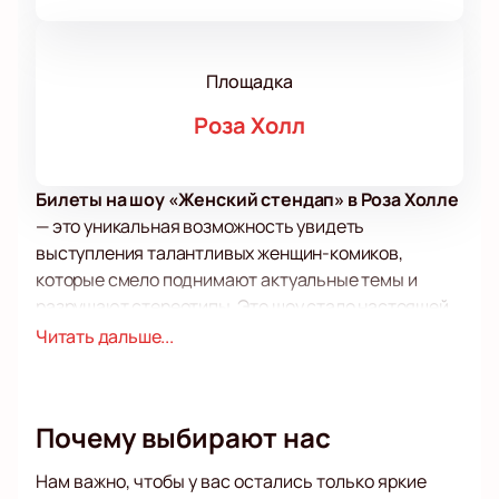
Площадка
Роза Холл
Билеты на шоу «Женский стендап» в Роза Холле
— это уникальная возможность увидеть
выступления талантливых женщин-комиков,
которые смело поднимают актуальные темы и
разрушают стереотипы. Это шоу стало настоящей
площадкой для женского юмора, где нет запретных
Читать дальше...
тем и каждый номер пропитан искренностью и
самоиронией.
На сцене Роза Холла, расположенного в
Почему выбирают нас
живописном месте Красной Поляны, выступят
такие яркие комедиантки, как Надя Джабраилова,
Нам важно, чтобы у вас остались только яркие
Маргарита Родина, Белла Малу, Елизавета-