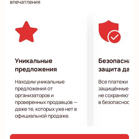
впечатления
Варвара Аранова, Настя Веневитина и Найка
Казиева. Эти девушки готовы откровенно говорить
о том, что волнует многих: о сложностях
материнства, о семейной жизни и о важности
сохранять свою индивидуальность в браке.
Не упустите шанс стать частью этого яркого
события. Купить билеты на нашем сайте — это
отличный способ обеспечить себе место на этом
Уникальные
Безопасная 
незабываемом вечере.
предложения
защита данн
Посетите шоу «Женский стендап» в Роза Холле и
откройте для себя новое измерение юмора, где
Находим уникальные
Все платежи про
каждая шутка — это шаг к разрушению стереотипов
предложения от
защищённые шлю
и укреплению женской солидарности.
организаторов и
не сохраняются 
проверенных продавцов —
в безопасности.
даже те, которых уже нет в
официальной продаже.