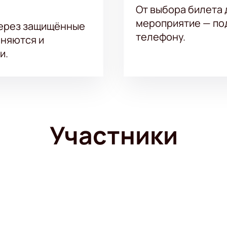
От выбора билета 
мероприятие — под
через защищённые
телефону.
аняются и
и.
Участники