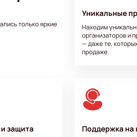
ь стендап концерт Андрея Атласа в Конгресс-Холле ДГТУ. П
м в уютной и атмосферной обстановке. Билеты уже в прода
Уникальные п
ливых обладателей билета на это незабываемое событие.
тались только яркие
Находим уникальн
организаторов и 
— даже те, которы
продаже.
 и защита
Поддержка на 