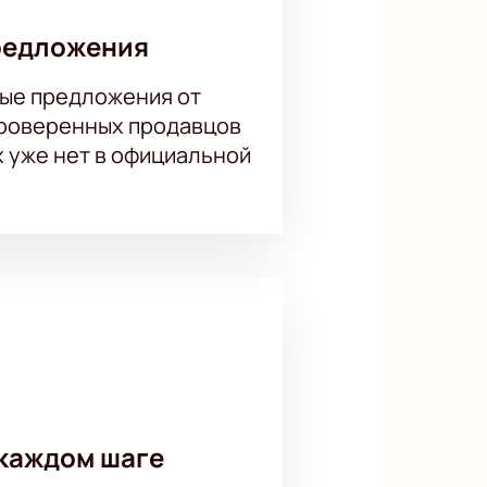
олучите заряд положительных
же, поэтому не откладывайте
редложения
ые предложения от
проверенных продавцов
х уже нет в официальной
каждом шаге