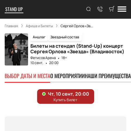
STAND UP
Главная
Афиша и Билеты
Сергей Орлов «Зв...
Аншлаг
Звездный состав
Билеты на стендап (Stand-Up) концерт
Сергея Орлова «Звезда» (Владивосток)
Фетисов Арена
18+
10 сент.
20:00
ВЫБОР ДАТЫ И МЕСТА
О МЕРОПРИЯТИИ
НАШИ ПРЕИМУЩЕСТВА