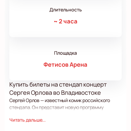
Длительность
~
2 часа
Площадка
Фетисов Арена
Купить билеты на стендап концерт
Сергея Орлова во Владивостоке
Сергей Орлов — известный комик российского
стендапа. Он представит новую программу
«Звезда» с актуальными миниатюрами. На шоу вы
Читать дальше...
услышите свежие шутки и истории из жизни.