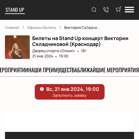
STAND UP
Главная
Афиша и Билеты
Виктория Складчи...
Билеты на Stand Up концерт Виктории
Складчиковой (Краснодар)
Дворец спорта «‎Олимп»
18+
21 янв. 2024
19:00
МЕРОПРИЯТИИ
НАШИ ПРЕИМУЩЕСТВА
БЛИЖАЙШИЕ МЕРОПРИЯТИЯ