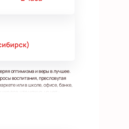
сибирск)
еряя оптимизма и веры в лучшее.
просы воспитания, пресловутая
аркете или в школе, офисе, банке,
уже все, что можно, но нет -
происходит в нашей стране и мире.
которого точно хватит надолго.