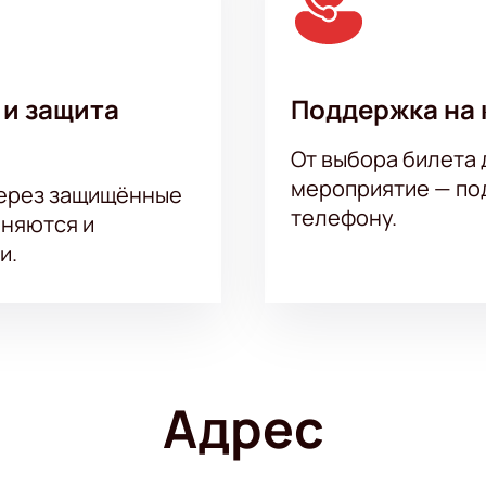
 и защита
Поддержка на 
От выбора билета 
мероприятие — под
через защищённые
телефону.
аняются и
и.
Адрес