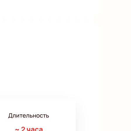
Длительность
~
2 часа