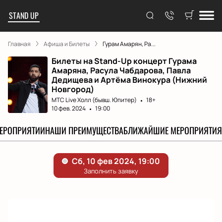
STAND UP
Главная
Афиша и Билеты
Гурам Амарян, Ра...
Билеты на Stand-Up концерт Гурама
Амаряна, Расула Чабдарова, Павла
Дедищева и Артёма Винокура (Нижний
Новгород)
МТС Live Холл (бывш. Юпитер)
18+
10 фев. 2024
19:00
МЕРОПРИЯТИИ
НАШИ ПРЕИМУЩЕСТВА
БЛИЖАЙШИЕ МЕРОПРИЯТИЯ