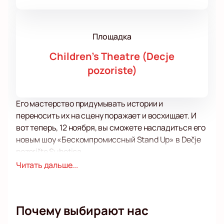
Площадка
Children's Theatre (Decje
pozoriste)
Его мастерство придумывать истории и
переносить их на сцену поражает и восхищает. И
вот теперь, 12 ноября, вы сможете насладиться его
новым шоу «Бескомпромиссный Stand Up» в Dečje
pozorište Subotica.
Сколько раз вы ходили на мероприятия, которые
Читать дальше...
обещали заряд положительных эмоций, но в итоге
разочаровывали? В это вечер, вас ожидает нечто
иное. Уникальность этого шоу заключается в его
Почему выбирают нас
отличии от стандартных комедийных
представлений. Здесь нет места для шуток на