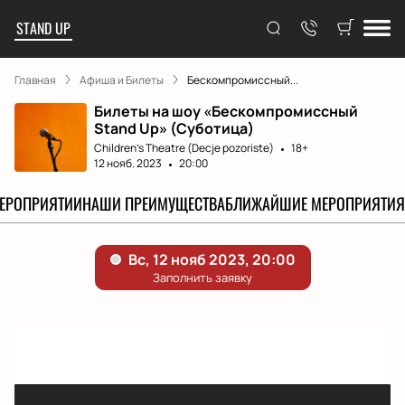
STAND UP
Главная
Афиша и Билеты
Бескомпромиссный...
Билеты на шоу «Бескомпромиссный
Stand Up» (Суботица)
Children's Theatre (Decje pozoriste)
18+
12 нояб. 2023
20:00
МЕРОПРИЯТИИ
НАШИ ПРЕИМУЩЕСТВА
БЛИЖАЙШИЕ МЕРОПРИЯТИЯ