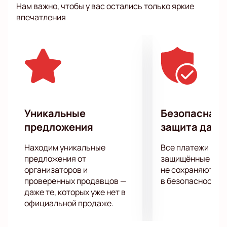
Нам важно, чтобы у вас остались только яркие
поверхности и банальностей.
впечатления
Семир Гичич на протяжении полутора часов
проведет глубокий анализ наших личностей,
жизненных ситуаций и, конечно,
предубеждений. Не упустите возможность стать
частью зрительской аудитории, которая всегда
распродает залы на представлениях Семира
Гичича. Приходите и убедитесь, почему его шоу
пользуется такой популярностью.
Уникальные
Безопасная 
Билеты уже в продаже на нашем сайте. Не
предложения
защита данн
откладывайте свой выбор на последний момент.
Забронируйте свои места на шоу
Находим уникальные
Все платежи про
«Бескомпромиссный Stand Up» 12 ноября в Dečje
предложения от
защищённые шлю
pozorište Subotica прямо сейчас и подарите себе
организаторов и
не сохраняются 
проверенных продавцов —
в безопасности.
незабываемый вечер положительных эмоций и
даже те, которых уже нет в
прекрасного юмора.
официальной продаже.