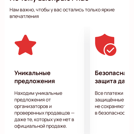
высоким уровнем обслуживания. Woody Bar
Нам важно, чтобы у вас остались только яркие
идеально подходит для проведения мероприятий
впечатления
подобного рода, обеспечивая комфорт и отличное
настроение всем гостям.
Не упустите возможность посетить Stand Up
Алексея Квашонкина в Woody Bar.
Купить билеты
на нашем сайте можно уже сейчас. Это
мероприятие обещает стать ярким событием,
которое запомнится надолго.
Уникальные
Безопасная 
предложения
защита данн
Находим уникальные
Все платежи про
предложения от
защищённые шлю
организаторов и
не сохраняются 
проверенных продавцов —
в безопасности.
даже те, которых уже нет в
официальной продаже.