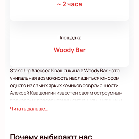
~
2 часа
Площадка
Woody Bar
Stand Up Алексея Квашонкина в Woody Bar - это
уникальная возможность насладиться юмором
одного из самых ярких комиков современности.
Алексей Квашонкин известен своим остроумным
подходом к повседневным ситуациям и научным
темам. Его выступления охватывают широкий
Читать дальше...
спектр тем, от семейных историй до глубоких
размышлений о жизни.
Woody Bar - это уютное заведение, расположенное
Почему выбирают нас
в центре города. Бар славится своей атмосферой и