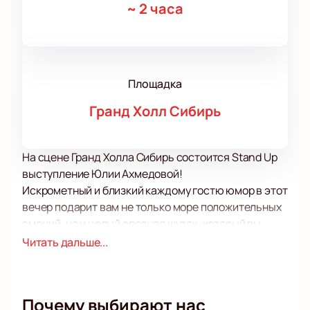
~
2 часа
Площадка
Гранд Холл Сибирь
На сцене Гранд Холла Сибирь состоится Stand Up
выступление Юлии Ахмедовой!
Искрометный и близкий каждому гостю юмор в этот
вечер подарит вам не только море положительных
эмоций, но и целый арсенал шуток, который вы
точно захотите рассказать своим друзьям и
Читать дальше...
коллегам!
Жанр стенд-апа позволяет комикам легко, словно в
дружеской беседе касаться даже самых сложных,
Почему выбирают нас
важных и порой сокровенных тем. Такой разговор