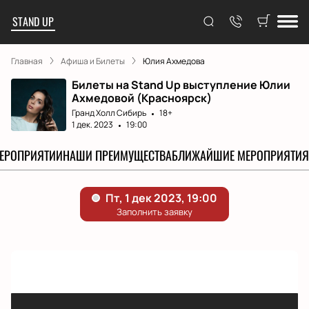
STAND UP
Главная
Афиша и Билеты
Юлия Ахмедова
Билеты на Stand Up выступление Юлии
Ахмедовой (Красноярск)
Гранд Холл Сибирь
18+
1 дек. 2023
19:00
МЕРОПРИЯТИИ
НАШИ ПРЕИМУЩЕСТВА
БЛИЖАЙШИЕ МЕРОПРИЯТИЯ