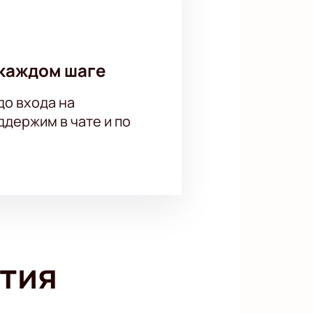
каждом шаге
до входа на
держим в чате и по
тия