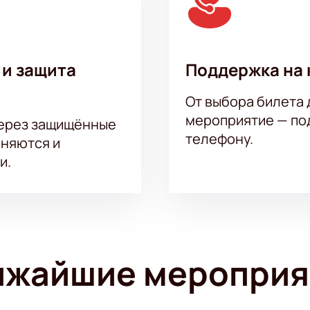
 и защита
Поддержка на 
От выбора билета 
мероприятие — под
через защищённые
телефону.
аняются и
и.
ижайшие мероприя