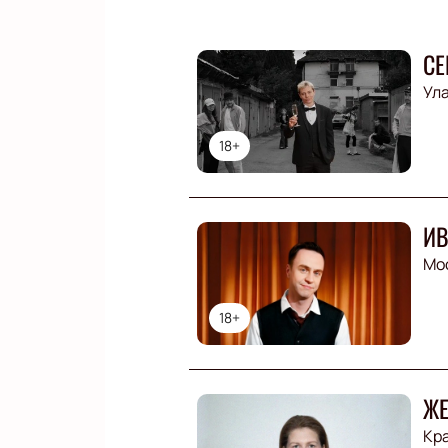
СЕ
Ула
18+
ИВ
Мо
18+
ЖЕ
Кр