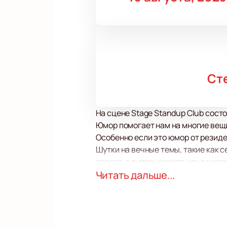
Ст
На сцене Stage Standup Club сос
Юмор помогает нам на многие вещи
Особенно если это юмор от резид
Шутки на вечные темы, такие как 
дороге, в супермаркете или в шко
заряд прекрасного настроения.
Читать дальше...
В героях на сцене вы непременно 