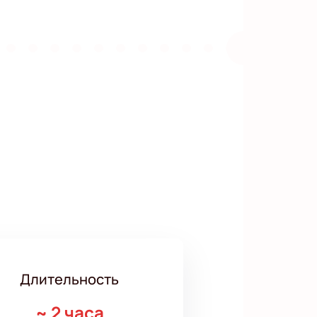
Длительность
~
2 часа