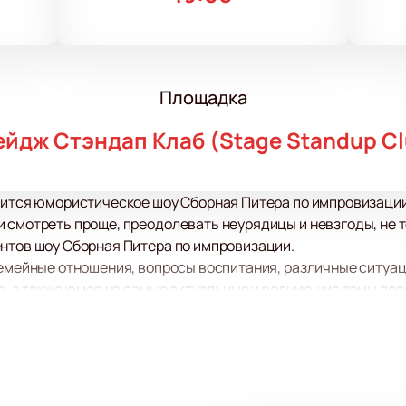
Площадка
ейдж Стэндап Клаб (Stage Standup Cl
тоится юмористическое шоу Сборная Питера по импровизаци
 смотреть проще, преодолевать неурядицы и невзгоды, не т
ентов шоу Сборная Питера по импровизации.
семейные отношения, вопросы воспитания, различные ситуац
ле, а также юмор на самые актуальные и волнующие темы под
узнаете своих друзей, знакомых и возможно даже себя!