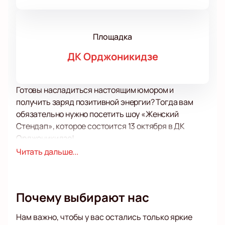
Площадка
ДК Орджоникидзе
Готовы насладиться настоящим юмором и
получить заряд позитивной энергии? Тогда вам
обязательно нужно посетить шоу «Женский
Стендап», которое состоится 13 октября в ДК
Орджоникидзе!
Это уникальное событие, которое соберет на одной
Читать дальше...
сцене самых ярких и талантливых комедианток.
Они с радостью поделятся с вами своими
смешными и остроумными историями, которые
Почему выбирают нас
точно улучшат ваше настроение и оставят
незабываемые впечатления.
Нам важно, чтобы у вас остались только яркие
Шоу «Женский Стендап» – это настоящий