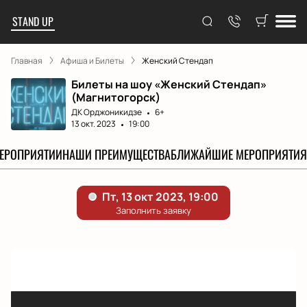
STAND UP
Главная
Афиша и Билеты
Женский Стендап
Билеты на шоу «Женский Стендап»
(Магнитогорск)
ДК Орджоникидзе
6+
13 окт. 2023
19:00
МЕРОПРИЯТИИ
НАШИ ПРЕИМУЩЕСТВА
БЛИЖАЙШИЕ МЕРОПРИЯТИЯ