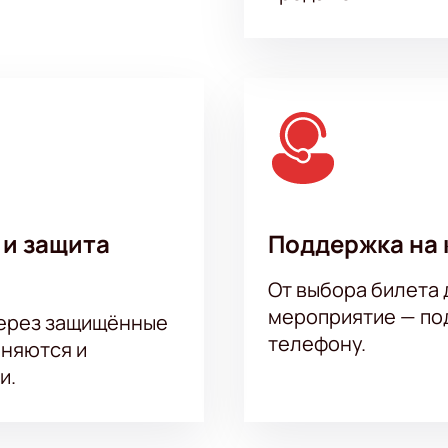
 и защита
Поддержка на 
От выбора билета 
мероприятие — под
через защищённые
телефону.
аняются и
и.