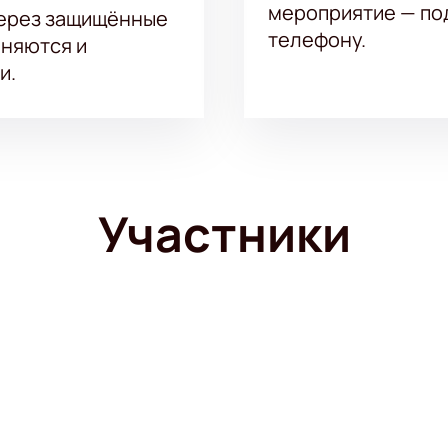
мероприятие — под
через защищённые
телефону.
аняются и
и.
Участники