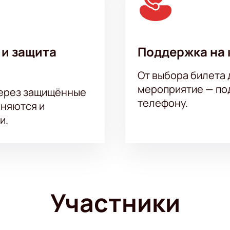
 и защита
Поддержка на 
От выбора билета 
мероприятие — под
через защищённые
телефону.
аняются и
и.
Участники