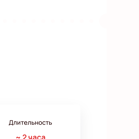
Длительность
~
2 часа