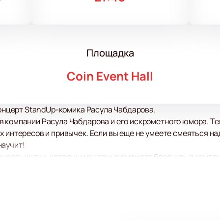
Площадка
Coin Event Hall
 концерт StandUp-комика Расула Чабдарова.
 компании Расула Чабдарова и его искрометного юмора. Тем
х интересов и привычек. Если вы еще не умеете смеяться на
научит!
ывать шутки, которыми вы точно сможете блеснуть в компан
ится пикантным, интересным, местами чуточку неловким, а 
те свой заряд позитива!