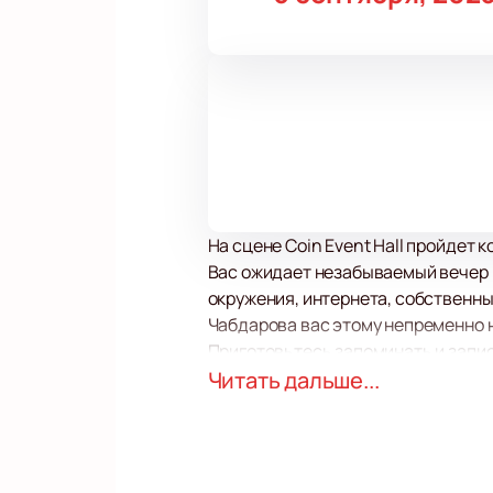
На сцене Coin Event Hall пройдет
Вас ожидает незабываемый вечер в
окружения, интернета, собственны
Чабдарова вас этому непременно 
Приготовьтесь запоминать и запис
собственных фраз! Разговор получ
Читать дальше...
смешным! Расслабьтесь и получай