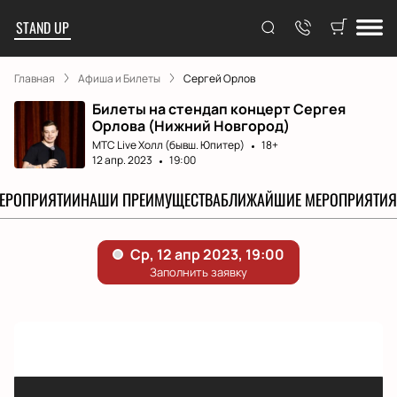
STAND UP
Главная
Афиша и Билеты
Сергей Орлов
Билеты на стендап концерт Сергея
Орлова (Нижний Новгород)
МТС Live Холл (бывш. Юпитер)
18+
12 апр. 2023
19:00
МЕРОПРИЯТИИ
НАШИ ПРЕИМУЩЕСТВА
БЛИЖАЙШИЕ МЕРОПРИЯТИЯ