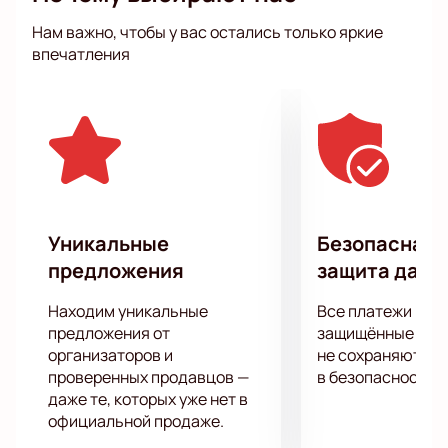
сокровенном – одно из качеств, за которое
Нам важно, чтобы у вас остались только яркие
поклонники Сергея Орлова ценят его талант.
впечатления
Приготовьтесь запоминать и записывать шутки,
которыми вы точно сможете блеснуть в компании,
добавив пару-тройку собственных фраз! Разговор
получится пикантным, интересным, местами
чуточку неловким, а от того душевным и
уморительно смешным! Расслабьтесь и получайте
свой заряд позитива!
Уникальные
Безопасная 
предложения
защита данн
Находим уникальные
Все платежи про
предложения от
защищённые шлю
организаторов и
не сохраняются 
проверенных продавцов —
в безопасности.
даже те, которых уже нет в
официальной продаже.