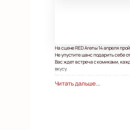
На сцене RED Arenы 14 апреля про
Не упустите шанс подарить себе о
Вас ждет встреча с комиками, каж
вкусу.
Умение смеяться над самыми несме
особенностей этого юмористическо
Читать дальше...
порцию веселых историй, которым