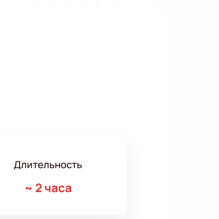
Длительность
~
2 часа