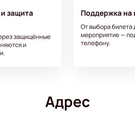
 и защита
Поддержка на 
От выбора билета 
мероприятие — под
через защищённые
телефону.
аняются и
и.
Адрес