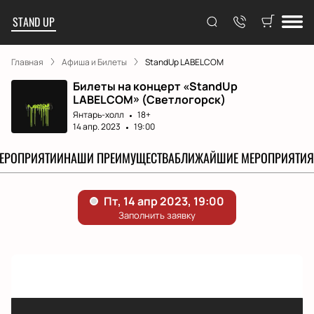
STAND UP
Главная
Афиша и Билеты
StandUp LABELCOM
Билеты на концерт «StandUp
LABELCOM» (Светлогорск)
Янтарь-холл
18+
14 апр. 2023
19:00
МЕРОПРИЯТИИ
НАШИ ПРЕИМУЩЕСТВА
БЛИЖАЙШИЕ МЕРОПРИЯТИЯ