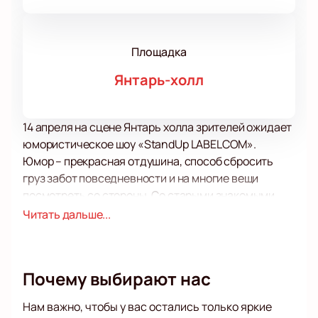
Площадка
Янтарь-холл
14 апреля на сцене Янтарь холла зрителей ожидает
юмористическое шоу «StandUp LABELCOM».
Юмор – прекрасная отдушина, способ сбросить
груз забот повседневности и на многие вещи
посмотреть со стороны. Со старыми знакомыми
участниками этого шоу и начинающими
Читать дальше...
юмористами сделать это будет очень и очень
просто!
Шутки на вечные темы, такие как семейные
Почему выбирают нас
отношения, вопросы воспитания, различные
ситуации, которые случаются с нами на дороге, в
Нам важно, чтобы у вас остались только яркие
супермаркете или в школе, а также юмор на самые