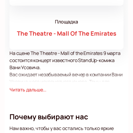
Площадка
The Theatre - Mall Of The Emirates
На сцене The Theatre - Mall of the Emirates 9 марта
состоится концерт известного StandUp-комика
Вани Усовича.
Вас ожидает незабываемый вечер в компании Вани
Усовича и его искрометного юмора. Темы для
шуток он черпает из своего окружения, интернета,
Читать дальше...
собственных интересов и привычек. Если вы еще не
умеете смеяться над собой, то выступления Вани
Усовича вас этому непременно научит!
Почему выбирают нас
Темы для разговора с гостями концерта Вани
Усовича берутся прямо из жизни, поэтому
Нам важно, чтобы у вас остались только яркие
ситуации, которые он описывает, так близки