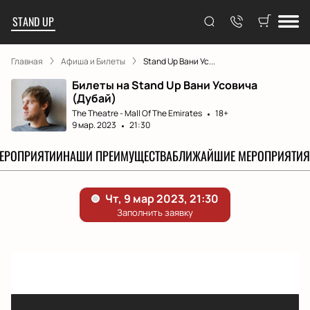
STAND UP
Главная
Афиша и Билеты
Stand Up Вани Ус...
Билеты на Stand Up Вани Усовича
(Дубай)
The Theatre - Mall Of The Emirates
18+
9 мар. 2023
21:30
МЕРОПРИЯТИИ
НАШИ ПРЕИМУЩЕСТВА
БЛИЖАЙШИЕ МЕРОПРИЯТИЯ