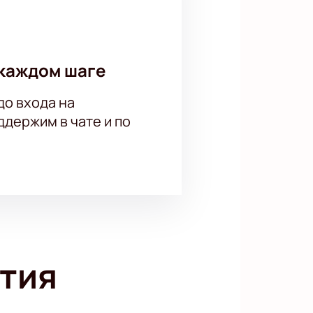
каждом шаге
до входа на
держим в чате и по
тия