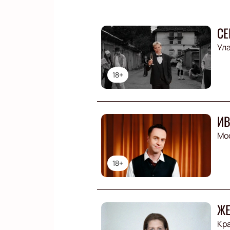
СЕ
Ула
18+
ИВ
Мо
18+
ЖЕ
Кр