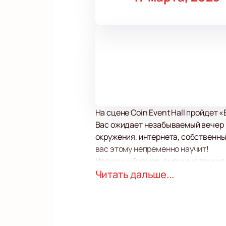
На сцене Coin Event Hall пройдет 
Вас ожидает незабываемый вечер в
окружения, интернета, собственны
вас этому непременно научит!
Ироничный юмор, смешные тонкие ш
посмотреть на мир под новым угло
Читать дальше...
положительной энергии!