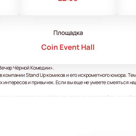
Площадка
Coin Event Hall
«Вечер Чёрной Комедии».
 компании Stand Up комиков и его искрометного юмора. Тем
х интересов и привычек. Если вы еще не умеете смеяться на
утки, веселая атмосфера помогут вам расслабиться и сброс
м, через призму здорового взрослого юмора. Настройтесь на