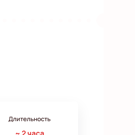
Длительность
~
2 часа