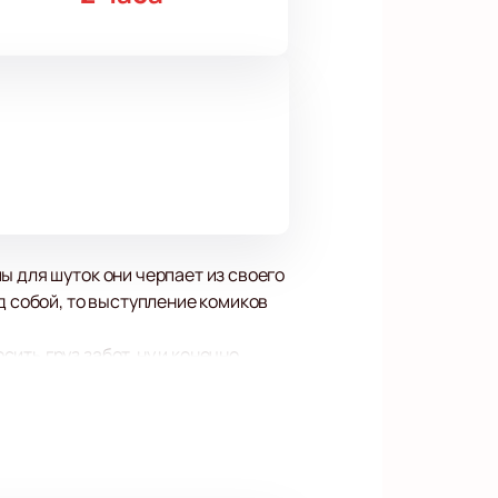
ы для шуток они черпает из своего
д собой, то выступление комиков
ить груз забот, ну и конечно
 позитив и получите свой заряд