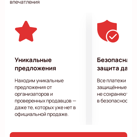
впечатления
поклонники Сергея Орлова ценят его талант.
Ироничный юмор, смешные тонкие шутки, веселая
атмосфера помогут вам расслабиться и сбросить
груз забот, ну и конечно посмотреть на мир под
новым углом, через призму здорового взрослого
юмора. Настройтесь на позитив и получите свой
заряд положительной энергии!
Уникальные
Безопасная 
предложения
защита данн
Находим уникальные
Все платежи про
предложения от
защищённые шлю
организаторов и
не сохраняются 
проверенных продавцов —
в безопасности.
даже те, которых уже нет в
официальной продаже.