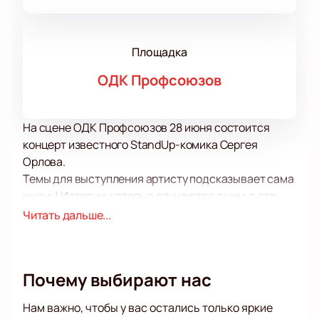
Площадка
ОДК Профсоюзов
На сцене ОДК Профсоюзов 28 июня состоится
концерт известного StandUp-комика Сергея
Орлова.
Темы для выступления артисту подсказывает сама
жизнь! Истории, которые случаются с ним, с его
близкими, тонкие наблюдения за поведением
Читать дальше...
друзей и своим собственным рождают простые и
понятные шутки, которые порой звучат, что
называется на грани фола. Умение балансировать
Почему выбирают нас
на грани рамок приличия, да еще и шутить в этой
плоскости, рассказывая о самом интимном и
Нам важно, чтобы у вас остались только яркие
сокровенном – одно из качеств, за которое