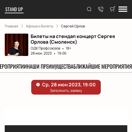
STAND UP
Главная
Афиша и Билеты
Сергей Орлов
Билеты на стендап концерт Сергея
Орлова (Смоленск)
ОДК Профсоюзов
18+
28 июн. 2023
19:00
МЕРОПРИЯТИИ
НАШИ ПРЕИМУЩЕСТВА
БЛИЖАЙШИЕ МЕРОПРИЯТИЯ