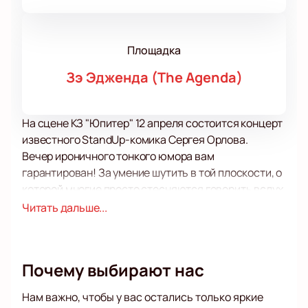
Площадка
Зэ Эдженда (The Agenda)
На сцене КЗ "Юпитер" 12 апреля состоится концерт
известного StandUp-комика Сергея Орлова.
Вечер ироничного тонкого юмора вам
гарантирован! За умение шутить в той плоскости, о
которой многие просто стесняются говорить вслух,
выступления этого артиста можно назвать
Читать дальше...
вакциной от закомплексованности и зажатости!
Уверены, что часть шуток этого вечера пополнит
ваш цитатник.
Почему выбирают нас
Темы для разговора с гостями концерта Сергей
Орлов берет прямо из жизни, поэтому ситуации,
Нам важно, чтобы у вас остались только яркие
которые он описывает, так близки аудитории. Не