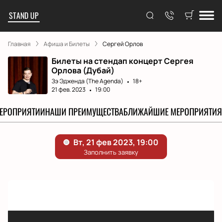
STAND UP
Главная
Афиша и Билеты
Сергей Орлов
Билеты на стендап концерт Сергея
Орлова (Дубай)
Зэ Эдженда (The Agenda)
18+
21 фев. 2023
19:00
МЕРОПРИЯТИИ
НАШИ ПРЕИМУЩЕСТВА
БЛИЖАЙШИЕ МЕРОПРИЯТИЯ